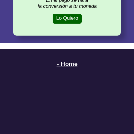
En el pago se hará
la conversión a tu moneda
Lo Quiero
-
Home
-
Método
-
Cursos
-
Clases
-
Libros
-
Practice
-
Contacto