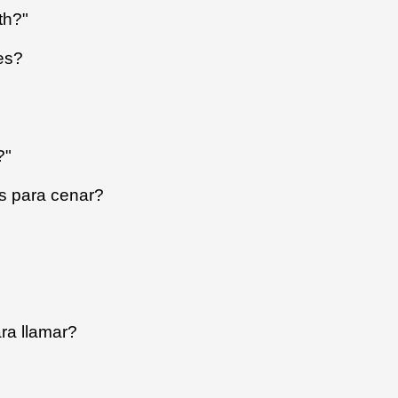
th?"
es?
?"
os para cenar?
ra llamar?