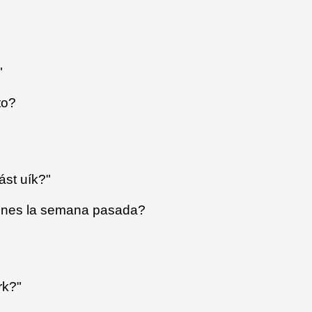
"
to?
ást uík?"
iones la semana pasada?
rk?"