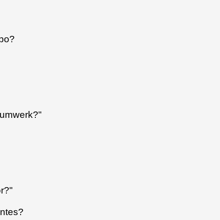
mpo?
hóumwerk?"
ór?"
antes?