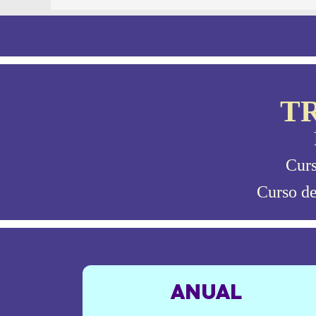
T
Cur
Curso de
ANUAL