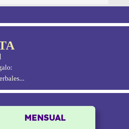
TA
l
galo:
rbales...
MENSUAL