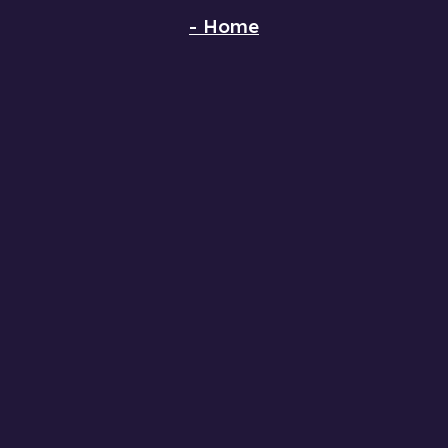
-
Home
-
Método
-
Cursos
-
Clases
-
Libros
-
Practice
-
Contacto